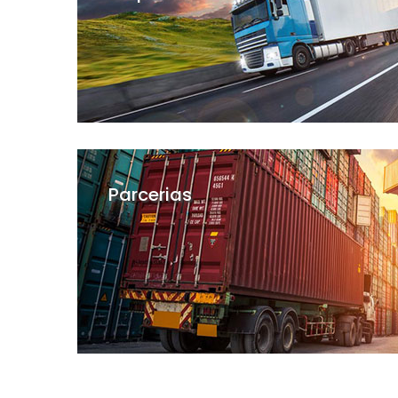
ontos para
Profissionais qualificados e experientes no 
Parcerias
r gama de
Temos seguros RCF - DC